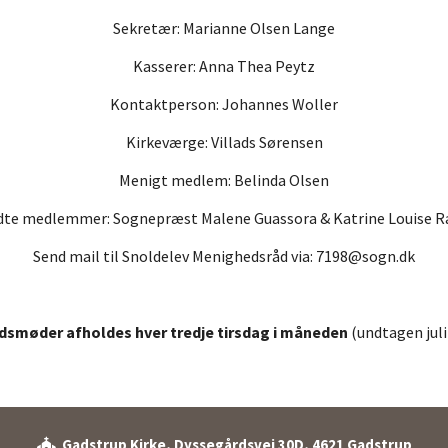
Sekretær: Marianne Olsen Lange
Kasserer: Anna Thea Peytz
Kontaktperson: Johannes Woller
Kirkeværge: Villads Sørensen
Menigt medlem: Belinda Olsen
dte medlemmer: Sognepræst Malene Guassora & Katrine Louise R
Send mail til Snoldelev Menighedsråd via: 7198@sogn.dk
smøder afholdes hver tredje tirsdag i måneden
(undtagen jul
Gadstrup Kirke, Dyssegårdsvej 30D, 4621 Gadstrup
