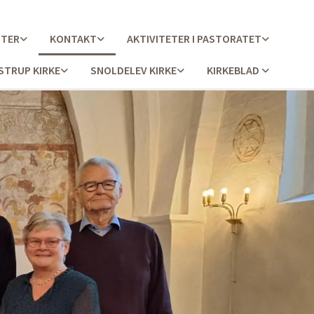
STER
KONTAKT
AKTIVITETER I PASTORATET
STRUP KIRKE
SNOLDELEV KIRKE
KIRKEBLAD