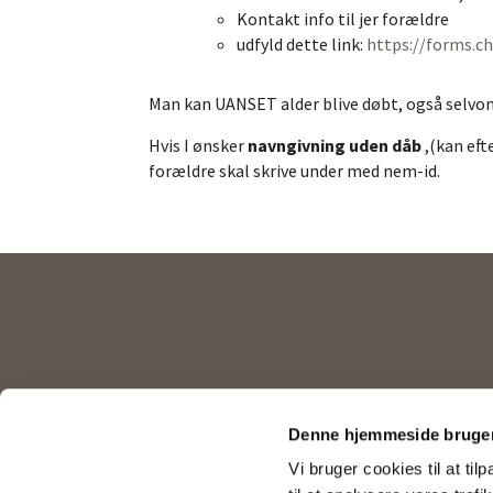
Kontakt info til jer forældre
udfyld dette link:
https://forms.c
Man kan UANSET alder blive døbt, også selvo
Hvis I ønsker
navngivning uden dåb
,(kan ef
forældre skal skrive under med nem-id.
Kirkekontor

Denne hjemmeside bruger
Vi bruger cookies til at til