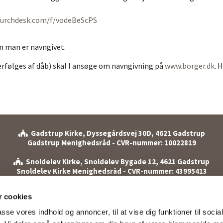
hurchdesk.com/f/vodeBeScPS
m man er navngivet.
terfølges af dåb) skal I ansøge om navngivning på
www.borger.dk
. 
Gadstrup Kirke, Dyssegårdsvej 30D, 4621 Gadstrup

Gadstrup Menighedsråd - CVR-nummer: 10022819
Snoldelev Kirke, Snoldelev Bygade 12, 4621 Gadstrup

Snoldelev Kirke Menighedsråd - CVR-nummer: 43995413
et: 46 19 00 17 (mandag til onsdag kl. 10.00-13.00 samt torsdag k
 cookies
Snoldelev Bygade 12 A, 4621 Gadstrup

passe vores indhold og annoncer, til at vise dig funktioner til soci
gadstrup.sogn@km.dk
/
snoldelev.sogn@km.dk

