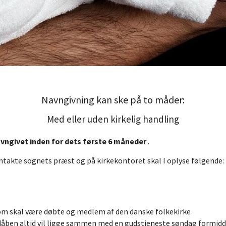
Navngivning kan ske på to måder:
Med eller uden kirkelig handling
avngivet inden for dets første 6 måneder
.
kontakte sognets præst og på kirkekontoret skal I oplyse følgende:
 som skal være døbte og medlem af den danske folkekirke
dåben altid vil ligge sammen med en gudstjeneste søndag formidd