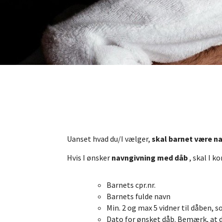
Uanset hvad du/I vælger,
skal barnet være n
Hvis I ønsker
navngivning med dåb
, skal I 
Barnets cpr.nr.
Barnets fulde navn
Min. 2 og max 5 vidner til dåben,
Dato for ønsket dåb. Bemærk, at 