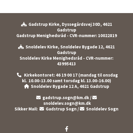
Gadstrup Kirke, Dyssegårdsvej 30D, 4621

Gadstrup
Gadstrup Menighedsråd - CVR-nummer: 10022819
Snoldelev Kirke, Snoldelev Bygade 12, 4621

Gadstrup
Snoldelev Kirke Menighedsråd - CVR-nummer:
43995413
Kirkekontoret: 46 19 00 17 (mandag til onsdag

kl. 10.00-13.00 samt torsdag kl. 13.00-16.00)
Snoldelev Bygade 12 A, 4621 Gadstrup

gadstrup.sogn@km.dk
/


snoldelev.sogn@km.dk
Sikker Mail:
Gadstrup Sogn
/
Snoldelev Sogn

