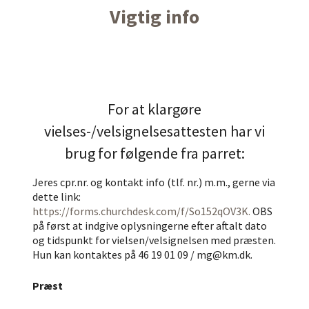
Vigtig info
For at klargøre
vielses-/velsignelsesattesten har vi
brug for følgende fra parret:
Jeres cpr.nr. og kontakt info (tlf. nr.) m.m., gerne via
dette link:
https://forms.churchdesk.com/f/So152qOV3K.
OBS
på først at indgive oplysningerne efter aftalt dato
og tidspunkt for vielsen/velsignelsen med præsten.
Hun kan kontaktes på 46 19 01 09 / mg@km.dk.
Præst