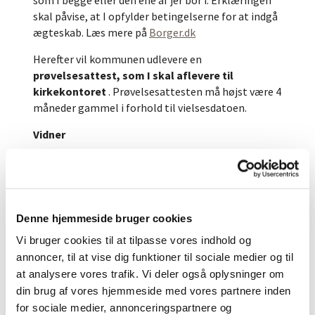
skal påvise, at I opfylder betingelserne for at indgå
ægteskab. Læs mere på
Borger.dk
Herefter vil kommunen udlevere en
prøvelsesattest, som I skal aflevere til
kirkekontoret
. Prøvelsesattesten må højst være 4
måneder gammel i forhold til vielsesdatoen.
Vidner
Vielsen har juridisk gyldighed.
Kirkekontoret skal
have navn og adresse på 2 vidner
, der er til stede
under vielsen, og som kan bevidne, at I er dem, I
udgiver jer for at være. Vidnernes navne og adresser
Denne hjemmeside bruger cookies
noteres i kirkebogen. Det kan for eksempel være to
Vi bruger cookies til at tilpasse vores indhold og
familiemedlemmer, som er tilstede i kirken til jeres
annoncer, til at vise dig funktioner til sociale medier og til
bryllup. Hvis I gerne vil have en privat vielse, hvor
at analysere vores trafik. Vi deler også oplysninger om
kun I selv er tilstede, kan præsten hjælpe jer med at
din brug af vores hjemmeside med vores partnere inden
finde vidner.
for sociale medier, annonceringspartnere og