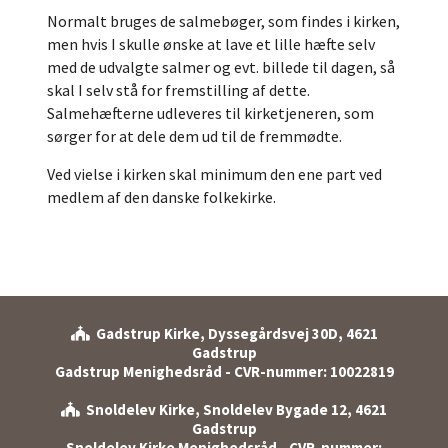
Normalt bruges de salmebøger, som findes i kirken,
men hvis I skulle ønske at lave et lille hæfte selv
med de udvalgte salmer og evt. billede til dagen, så
skal I selv stå for fremstilling af dette.
Salmehæfterne udleveres til kirketjeneren, som
sørger for at dele dem ud til de fremmødte.
Ved vielse i kirken skal minimum den ene part ved
medlem af den danske folkekirke.
Gadstrup Kirke, Dyssegårdsvej 30D, 4621

Gadstrup
Gadstrup Menighedsråd - CVR-nummer: 10022819
Snoldelev Kirke, Snoldelev Bygade 12, 4621

Gadstrup
Snoldelev Kirke Menighedsråd - CVR-nummer: