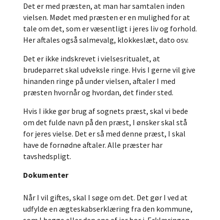
Det er med præsten, at man har samtalen inden
vielsen. Mødet med præsten er en mulighed for at
tale om det, som er væsentligt i jeres liv og forhold.
Her aftales også salmevalg, klokkeslæt, dato osv.
Det er ikke indskrevet i vielsesritualet, at
brudeparret skal udveksle ringe. Hvis I gerne vil give
hinanden ringe på under vielsen, aftaler I med
præsten hvornår og hvordan, det finder sted.
Hvis I ikke gør brug af sognets præst, skal vi bede
om det fulde navn på den præst, I ønsker skal stå
for jeres vielse. Det er så med denne præst, I skal
have de fornødne aftaler. Alle præster har
tavshedspligt.
Dokumenter
Når I vil giftes, skal I søge om det. Det gør I ved at
udfylde en ægteskabserklæring fra den kommune,
som I begge eller den ene af jer bor i. Erklæringen