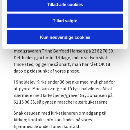
Tillad alle cookies
ved alteret, hvor man knæler, hvor der kun kan
sættes grønt. Vaserne er på størrelse med
reagensglas. Derudover er det muligt at sætte 2
Tillad valgte
buketter på selve alterbordet, så alle blomster
fremstår éns.
Kun nødvendige cookies
OBS: Man skal lave en aftale om pyntning af kirken
med graveren Trine Barfoed Hansen på 23 62 70 30.
Det bedes gjort min. 14 dage, inden vielsen skal
finde sted, og gerne så snart, man har fået OK til
dato og tidspunkt af vores præst.
I Snoldelev Kirke er der 36 bænke med mulighed for
at pynte. Man kan vælge at få lys i halvdelen. Aftal
nærmere med kirketjener/graver Gry Johansen på
61 16 06 35, så pynten matcher alterbuketterne.
Snak desuden med kirketjeneren om adgang til
kirken; kontakt info kan findes på vores
hjemmeside under fanen kontakt.