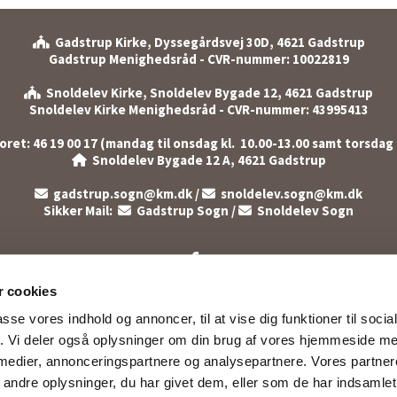
Gadstrup Kirke, Dyssegårdsvej 30D, 4621 Gadstrup

Gadstrup Menighedsråd - CVR-nummer: 10022819
Snoldelev Kirke, Snoldelev Bygade 12, 4621 Gadstrup

Snoldelev Kirke Menighedsråd - CVR-nummer: 43995413
et: 46 19 00 17 (mandag til onsdag kl. 10.00-13.00 samt torsdag k
Snoldelev Bygade 12 A, 4621 Gadstrup

gadstrup.sogn@km.dk
/
snoldelev.sogn@km.dk


Sikker Mail:
Gadstrup Sogn
/
Snoldelev Sogn


Log på ChurchDesk
 cookies
passe vores indhold og annoncer, til at vise dig funktioner til soci
fik. Vi deler også oplysninger om din brug af vores hjemmeside m
 medier, annonceringspartnere og analysepartnere. Vores partne
ndre oplysninger, du har givet dem, eller som de har indsamlet 