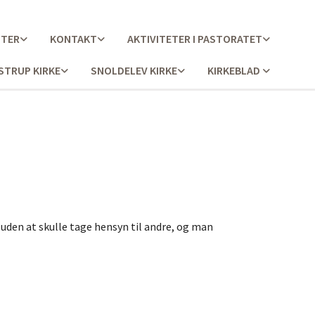
STER
KONTAKT
AKTIVITETER I PASTORATET
STRUP KIRKE
SNOLDELEV KIRKE
KIRKEBLAD
 uden at skulle tage hensyn til andre, og man