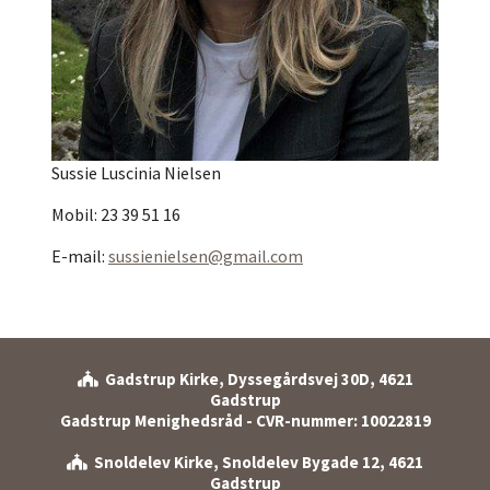
Sussie Luscinia Nielsen
Mobil: 23 39 51 16
E-mail:
sussienielsen@gmail.com
Gadstrup Kirke, Dyssegårdsvej 30D, 4621

Gadstrup
Gadstrup Menighedsråd - CVR-nummer: 10022819
Snoldelev Kirke, Snoldelev Bygade 12, 4621

Gadstrup