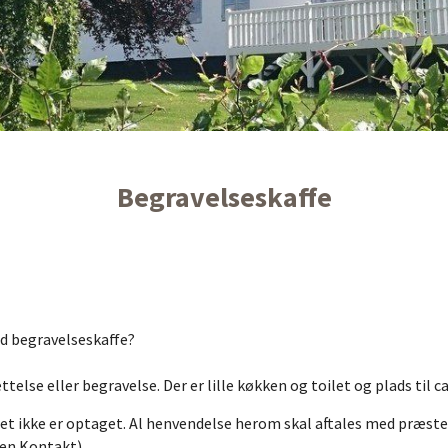
Begravelseskaffe
ed begravelseskaffe?
telse eller begravelse. Der er lille køkken og toilet og plads til ca
uset ikke er optaget. Al henvendelse herom skal aftales med præ
nen Kontakt).