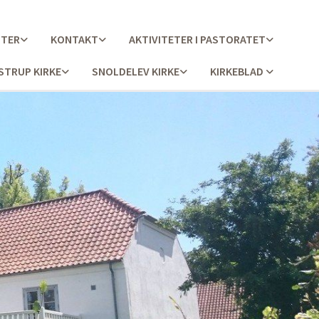
STER
KONTAKT
AKTIVITETER I PASTORATET
STRUP KIRKE
SNOLDELEV KIRKE
KIRKEBLAD