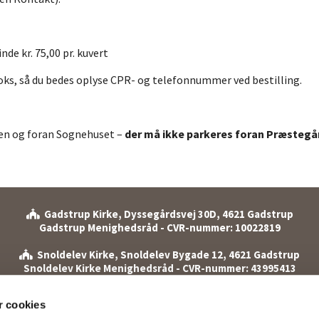
de kr. 75,00 pr. kuvert
oks, så du bedes oplyse CPR- og telefonnummer ved bestilling.
ken og foran Sognehuset –
der må ikke parkeres foran Præstegå
Gadstrup Kirke, Dyssegårdsvej 30D, 4621 Gadstrup

Gadstrup Menighedsråd - CVR-nummer: 10022819
Snoldelev Kirke, Snoldelev Bygade 12, 4621 Gadstrup

Snoldelev Kirke Menighedsråd - CVR-nummer: 43995413
et: 46 19 00 17 (mandag til onsdag kl. 10.00-13.00 samt torsdag k
 cookies
Snoldelev Bygade 12 A, 4621 Gadstrup
