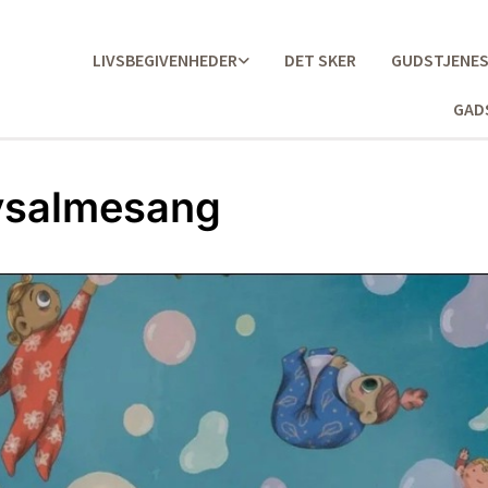
LIVSBEGIVENHEDER
DET SKER
GUDSTJENE
GAD
ysalmesang