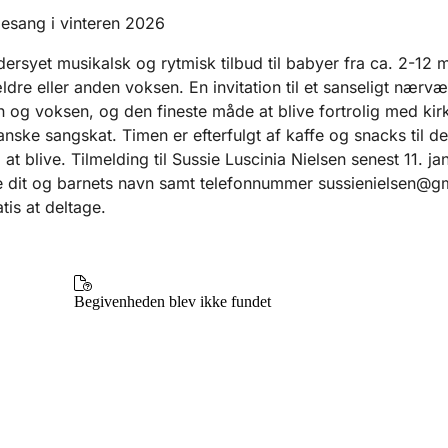
esang i vinteren 2026
ersyet musikalsk og rytmisk tilbud til babyer fra ca. 2-12
dre eller anden voksen. En invitation til et sanseligt nærvæ
 og voksen, og den fineste måde at blive fortrolig med ki
nske sangskat. Timen er efterfulgt af kaffe og snacks til d
il at blive. Tilmelding til Sussie Luscinia Nielsen senest 11. j
e dit og barnets navn samt telefonnummer sussienielsen@g
tis at deltage.