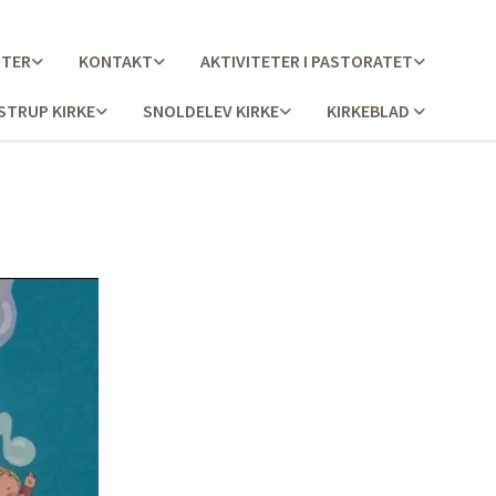
STER
KONTAKT
AKTIVITETER I PASTORATET
STRUP KIRKE
SNOLDELEV KIRKE
KIRKEBLAD