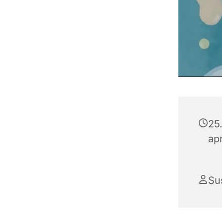
25.
ap
Su