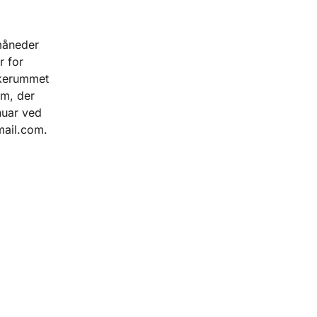
 måneder
r for
rkerummet
em, der
anuar ved
mail.com.