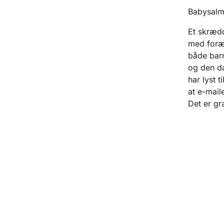
Babysalm
Et skrædd
med foræl
både barn
og den da
har lyst t
at e-mail
Det er gra