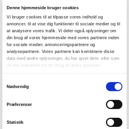
Konfirmandstuen, hvor vi snakker om både stort
Denne hjemmeside bruger cookies
og småt. Program og mere info hos
Vi bruger cookies til at tilpasse vores indhold og
kontaktperson: Inge Woller telefon 4087 2866.
annoncer, til at vise dig funktioner til sociale medier og til
at analysere vores trafik. Vi deler også oplysninger om
din brug af vores hjemmeside med vores partnere inden
for sociale medier, annonceringspartnere og
analysepartnere. Vores partnere kan kombinere disse
data med andre oplysninger, du har givet dem, eller som
de har indsamlet fra din brug af deres tjenester.
S
Nødvendig
a
m
t
Præferencer
y
k
k
Statistik