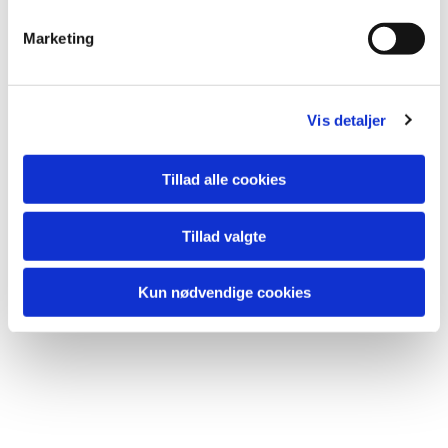
e
v
Marketing
a
l
Du vil måske også kunne
g
lide...
Vis detaljer
Tillad alle cookies
Tillad valgte
Kun nødvendige cookies