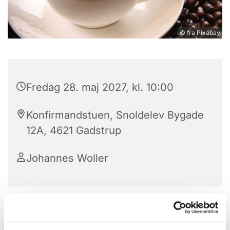
© fra Pixabay
Fredag 28. maj 2027, kl. 10:00
Konfirmandstuen, Snoldelev Bygade
12A, 4621 Gadstrup
Johannes Woller
Vi mødes hver fredag (dog ikke i skoleferier)
klokken 10-12 til formiddagskaffe/te i