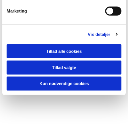
e
v
Marketing
a
l
Du vil måske også kunne
g
lide...
Vis detaljer
Tillad alle cookies
Tillad valgte
Kun nødvendige cookies