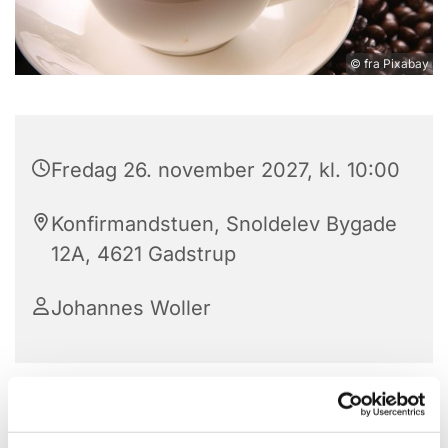
© fra Pixabay
Fredag 26. november 2027, kl. 10:00
Konfirmandstuen, Snoldelev Bygade
12A, 4621 Gadstrup
Johannes Woller
Vi mødes hver fredag (dog ikke i skoleferier)
klokken 10-12 til formiddagskaffe/te i