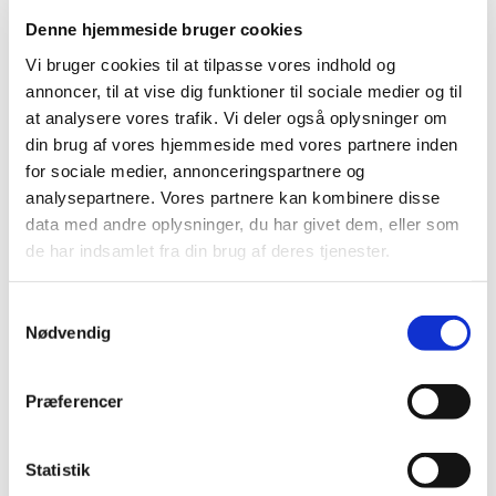
Konfirmandstuen, hvor vi snakker om både stort
Denne hjemmeside bruger cookies
og småt. Program og mere info hos
Vi bruger cookies til at tilpasse vores indhold og
kontaktperson: Inge Woller telefon 4087 2866.
annoncer, til at vise dig funktioner til sociale medier og til
at analysere vores trafik. Vi deler også oplysninger om
din brug af vores hjemmeside med vores partnere inden
for sociale medier, annonceringspartnere og
analysepartnere. Vores partnere kan kombinere disse
data med andre oplysninger, du har givet dem, eller som
de har indsamlet fra din brug af deres tjenester.
S
Nødvendig
a
m
t
Præferencer
y
k
k
Statistik