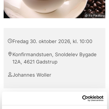
© fra Pixabay
Fredag 30. oktober 2026, kl. 10:00
Konfirmandstuen, Snoldelev Bygade
12A, 4621 Gadstrup
Johannes Woller
Vi mødes hver fredag (dog ikke i skoleferier)
klokken 10-12 til formiddagskaffe/te i