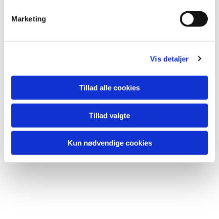
e
v
Marketing
a
l
Du vil måske også kunne
g
lide...
Vis detaljer
Tillad alle cookies
Tillad valgte
Kun nødvendige cookies