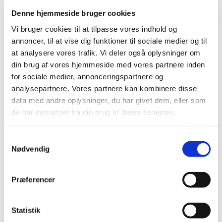
Konfirmandstuen, hvor vi snakker om både stort
Denne hjemmeside bruger cookies
og småt. Program og mere info hos
Vi bruger cookies til at tilpasse vores indhold og
kontaktperson: Inge Woller telefon 4087 2866.
annoncer, til at vise dig funktioner til sociale medier og til
at analysere vores trafik. Vi deler også oplysninger om
din brug af vores hjemmeside med vores partnere inden
for sociale medier, annonceringspartnere og
analysepartnere. Vores partnere kan kombinere disse
data med andre oplysninger, du har givet dem, eller som
de har indsamlet fra din brug af deres tjenester.
S
Nødvendig
a
m
t
Præferencer
y
k
k
Statistik