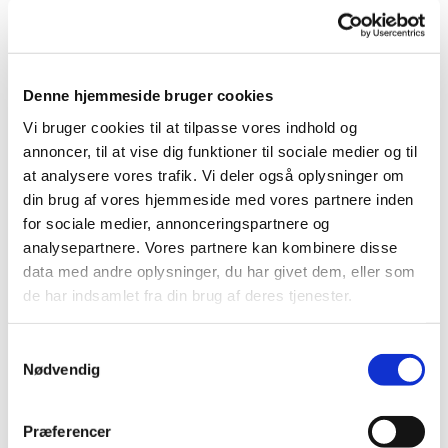
Vil du være med til at dele både de sjove, skøre
og måske overraskende oplevelser og erkendelser
ved at have et barn med en psykiatrisk diagnose.
Er du tynget af bekymringer, manglende frihed,
Denne hjemmeside bruger cookies
sorger, frustrationer eller andre ting, der kan følge
Vi bruger cookies til at tilpasse vores indhold og
med dette? Så byder vi dig hermed hjerteligt
annoncer, til at vise dig funktioner til sociale medier og til
velkommen i forældreforummet! For yderligere
at analysere vores trafik. Vi deler også oplysninger om
information kontakt Birgitte Skallerup på tlf. 2362
din brug af vores hjemmeside med vores partnere inden
5232 eller mail: birgitteskallerup@outlook.dk
for sociale medier, annonceringspartnere og
analysepartnere. Vores partnere kan kombinere disse
data med andre oplysninger, du har givet dem, eller som
de har indsamlet fra din brug af deres tjenester.
S
Nødvendig
a
m
t
Præferencer
y