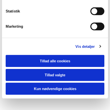
k
k
Statistik
e
v
Marketing
a
l
g
Vis detaljer
Du vil måske også kunne
Tillad alle cookies
lide...
Tillad valgte
Kun nødvendige cookies