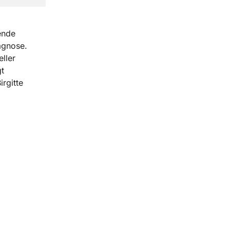
ende
agnose.
ller
t
rgitte