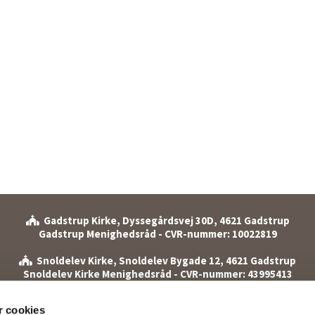
Gadstrup Kirke, Dyssegårdsvej 30D, 4621 Gadstrup

Gadstrup Menighedsråd - CVR-nummer: 10022819
Snoldelev Kirke, Snoldelev Bygade 12, 4621 Gadstrup

Snoldelev Kirke Menighedsråd - CVR-nummer: 43995413
et: 46 19 00 17 (mandag til onsdag kl. 10.00-13.00 samt torsdag k
 cookies
Snoldelev Bygade 12 A, 4621 Gadstrup
