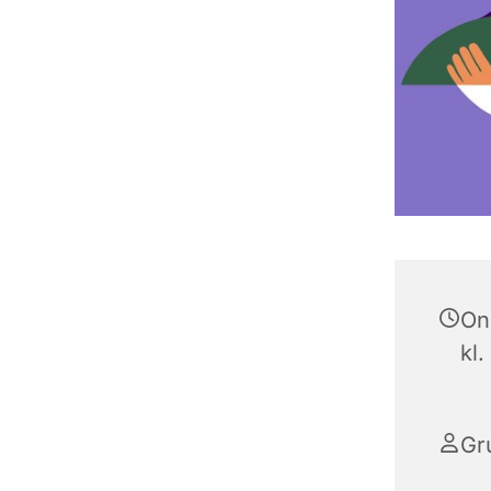
On
kl.
Gr