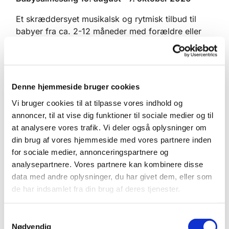
Et skræddersyet musikalsk og rytmisk tilbud til
babyer fra ca. 2-12 måneder med forældre eller
anden voksen.
En invitation til et sanseligt nærvær for både barn
og voksen, og den fineste måde at blive fortrolig
Denne hjemmeside bruger cookies
med kirkerummet og den danske sangskat.
Vi bruger cookies til at tilpasse vores indhold og
Timen er efterfulgt af kaffe og snacks til dem, der
annoncer, til at vise dig funktioner til sociale medier og til
har lyst til at blive.
at analysere vores trafik. Vi deler også oplysninger om
din brug af vores hjemmeside med vores partnere inden
Tilmelding til Sussie Luscinia Nielsen senest den
for sociale medier, annonceringspartnere og
16. august ved at e-maile dit og barnets navn samt
analysepartnere. Vores partnere kan kombinere disse
telefonnummer
sussienielsen@gmail.com
. Det er
data med andre oplysninger, du har givet dem, eller som
gratis at deltage.
de har indsamlet fra din brug af deres tjenester.
S
Nødvendig
a