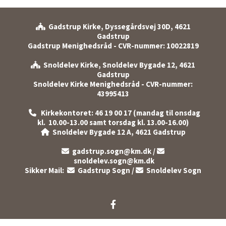
Gadstrup Kirke, Dyssegårdsvej 30D, 4621

Gadstrup
Gadstrup Menighedsråd - CVR-nummer: 10022819
Snoldelev Kirke, Snoldelev Bygade 12, 4621

Gadstrup
Snoldelev Kirke Menighedsråd - CVR-nummer:
43995413
Kirkekontoret: 46 19 00 17 (mandag til onsdag

kl. 10.00-13.00 samt torsdag kl. 13.00-16.00)
Snoldelev Bygade 12 A, 4621 Gadstrup

gadstrup.sogn@km.dk
/


snoldelev.sogn@km.dk
Sikker Mail:
Gadstrup Sogn
/
Snoldelev Sogn


Log på ChurchDesk