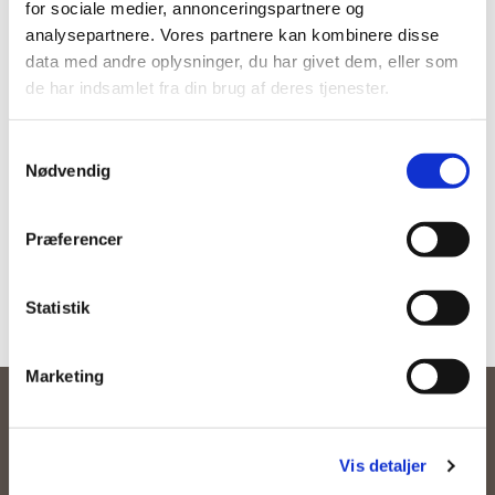
for sociale medier, annonceringspartnere og
21. april
analysepartnere. Vores partnere kan kombinere disse
data med andre oplysninger, du har givet dem, eller som
24. marts
de har indsamlet fra din brug af deres tjenester.
25. februar
S
20. januar
Nødvendig
a
m
t
Præferencer
y
k
k
Statistik
e
v
Marketing
a
Gadstrup Kirke, Dyssegårdsvej 30D, 4621

l
Gadstrup
g
Gadstrup Menighedsråd - CVR-nummer: 10022819
Vis detaljer
Snoldelev Kirke, Snoldelev Bygade 12, 4621
