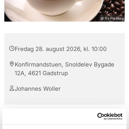
© fra Pixabay
Fredag 28. august 2026, kl. 10:00
Konfirmandstuen, Snoldelev Bygade
12A, 4621 Gadstrup
Johannes Woller
Vi mødes hver fredag (dog ikke i skoleferier)
klokken 10-12 til formiddagskaffe/te i