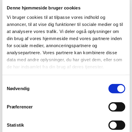
Konfirmandstuen, hvor vi snakker om både stort
Denne hjemmeside bruger cookies
og småt. Program og mere info hos
Vi bruger cookies til at tilpasse vores indhold og
kontaktperson: Inge Woller telefon 4087 2866.
annoncer, til at vise dig funktioner til sociale medier og til
at analysere vores trafik. Vi deler også oplysninger om
din brug af vores hjemmeside med vores partnere inden
for sociale medier, annonceringspartnere og
analysepartnere. Vores partnere kan kombinere disse
data med andre oplysninger, du har givet dem, eller som
de har indsamlet fra din brug af deres tjenester.
S
Nødvendig
a
m
t
Præferencer
y
k
k
Statistik