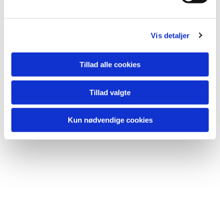
a
lide...
l
g
Vis detaljer
Tillad alle cookies
Tillad valgte
Kun nødvendige cookies