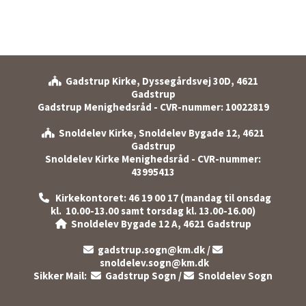
Gadstrup Kirke, Dyssegårdsvej 30D, 4621

Gadstrup
Gadstrup Menighedsråd - CVR-nummer: 10022819
Snoldelev Kirke, Snoldelev Bygade 12, 4621

Gadstrup
Snoldelev Kirke Menighedsråd - CVR-nummer:
43995413
Kirkekontoret: 46 19 00 17 (mandag til onsdag

kl. 10.00-13.00 samt torsdag kl. 13.00-16.00)
Snoldelev Bygade 12 A, 4621 Gadstrup

gadstrup.sogn@km.dk
/


snoldelev.sogn@km.dk
Sikker Mail:
Gadstrup Sogn
/
Snoldelev Sogn

