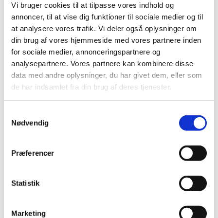
Vi bruger cookies til at tilpasse vores indhold og
annoncer, til at vise dig funktioner til sociale medier og til
at analysere vores trafik. Vi deler også oplysninger om
din brug af vores hjemmeside med vores partnere inden
for sociale medier, annonceringspartnere og
analysepartnere. Vores partnere kan kombinere disse
data med andre oplysninger, du har givet dem, eller som
de har indsamlet fra din brug af deres tjenester.
S
Nødvendig
a
m
t
Præferencer
y
k
k
Statistik
e
v
Marketing
Du vil måske også kunne